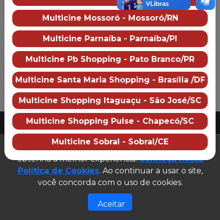
Multicine Mossoró
Multicine Mossoró - Mossoró/RN
Sobre o cinema
Como chegar
Preço dos ingressos
Multicine Parnaíba - Parnaíba/PI
Multicine Pb Shopping - Pato Branco/PR
Multicine Santa Maria Shopping - Brasília /DF
Multicine Shopping Itaguaçu - São José/SC
PUBLICIDADE
Multicine Shopping Pulse - Chapecó/SC
2026 Multicine cinemas
CNPJ: 07.609.246/0007-08
Multicine Sobral - Sobral/CE
(abre em n
Este site utiliza cookies para garantir que você
Desenvolvido e gerenciado por
obtenha a melhor experiência.
Conheça nossa
Site público v1.0.0
Política de Cookies
. Ao continuar a usar o site,
você concorda com o uso de cookies.
Aceitar