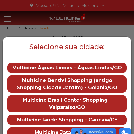
Ir para o conteúdo
Mossoró/RN - Multicine Mossoró
Multicine Mo
Ir para o menu
Home
Filmes
Bom Menino
Ir para o rodapé
Good Boy, 2025
Bom Menino
Selecione sua cidade:
12
Multicine Águas Lindas - Águas Lindas/GO
Gênero::
Terror
Multicine Bentivi Shopping (antigo
Duração:
72 min
Shopping Cidade Jardim) - Goiânia/GO
Distruibução:
Paris Filmes
Multicine Brasil Center Shopping -
Trailer
Valparaíso/GO
— Bom Menino
Multicine Iandê Shopping - Caucaia/CE
Mais informações
Multicine Jataí - Jataí/GO