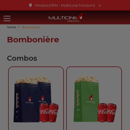
Ir para o conteúdo
Mossoró/RN - Multicine Mossoró
Multicine Mo
Ir para o menu
Home
Bombonière
Ir para o rodapé
Bombonière
Combos