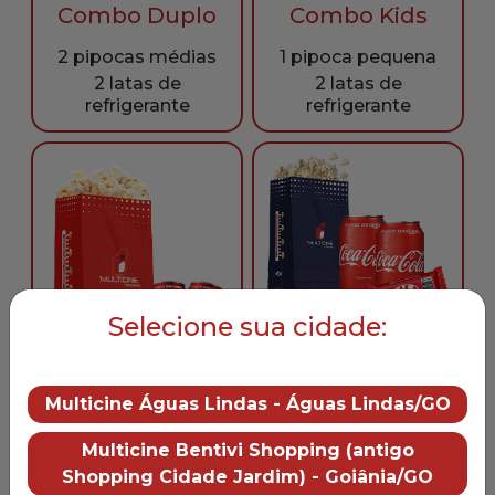
Combo Duplo
Combo Kids
2 pipocas médias
1 pipoca pequena
2 latas de
2 latas de
refrigerante
refrigerante
Selecione sua cidade:
Combo Pop
Combo Mega
Multicine Águas Lindas - Águas Lindas/GO
1 pipoca média
2 latas de
1 pipoca grande
Multicine Bentivi Shopping (antigo
refrigerante
2 latas de
Shopping Cidade Jardim) - Goiânia/GO
1 chocolate KitKat
refrigerante