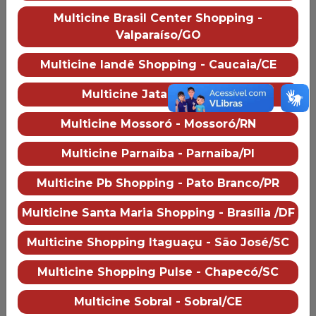
Multicine Brasil Center Shopping -
Valparaíso/GO
Multicine Iandê Shopping - Caucaia/CE
Multicine Jataí - Jataí/GO
Multicine Mossoró - Mossoró/RN
Multicine Parnaíba - Parnaíba/PI
Combo Balde
Multicine Pb Shopping - Pato Branco/PR
1 balde de pipoca
Multicine Santa Maria Shopping - Brasília /DF
2 latas de
refrigerante
Multicine Shopping Itaguaçu - São José/SC
Multicine Shopping Pulse - Chapecó/SC
Pipocas
Multicine Sobral - Sobral/CE