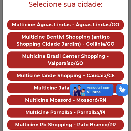
Selecione sua cidade:
Homem-Aranha: Um Novo Dia
Toy Story 5
Multicine Águas Lindas - Águas Lindas/GO
Multicine Bentivi Shopping (antigo
Shopping Cidade Jardim) - Goiânia/GO
Homem-Aranha: Um Novo
Toy Story 5
Dia
Multicine Brasil Center Shopping -
Ficção-científica,
Animação
12
6
Valparaíso/GO
Aventura, Ação
100 min.
145 min.
Multicine Iandê Shopping - Caucaia/CE
Ver Programação Completa
Multicine Jataí - Jataí/GO
Multicine Mossoró - Mossoró/RN
Promoções
Multicine Parnaíba - Parnaíba/PI
Multicine Pb Shopping - Pato Branco/PR