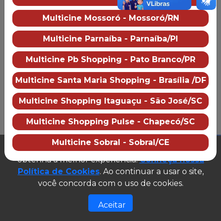
Homem-Aranha: Um Novo Dia
Toy Story 5
Multicine Mossoró - Mossoró/RN
Multicine Parnaíba - Parnaíba/PI
Multicine Pb Shopping - Pato Branco/PR
Homem-Aranha: Um Novo
Toy Story 5
A
Dia
Multicine Santa Maria Shopping - Brasília /DF
Ficção-científica,
Animação
12
6
Aventura, Ação
100 min.
145 min.
Multicine Shopping Itaguaçu - São José/SC
Ver Programação Completa
Multicine Shopping Pulse - Chapecó/SC
Multicine Sobral - Sobral/CE
PUBLICIDADE
Este site utiliza cookies para garantir que você
obtenha a melhor experiência.
Conheça nossa
2026 Multicine cinemas
Política de Cookies
. Ao continuar a usar o site,
CNPJ: 07.609.246/0007-08
(abre em n
você concorda com o uso de cookies.
Desenvolvido e gerenciado por
Site público v1.0.0
Aceitar