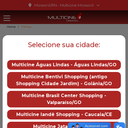
Ir para o conteúdo
Mossoró/RN - Multicine Mossoró
Multicine Mo
Ir para o menu
Home
Filmes
Ir para o rodapé
Filmes
Selecione sua cidade:
Em Cartaz
Pré-Venda
Em Breve
Multicine Águas Lindas - Águas Lindas/GO
Multicine Bentivi Shopping (antigo
Shopping Cidade Jardim) - Goiânia/GO
Multicine Brasil Center Shopping -
Valparaíso/GO
Homem-Aranha: Um Novo Dia
Toy Stor
Multicine Iandê Shopping - Caucaia/CE
Multicine Jataí - Jataí/GO