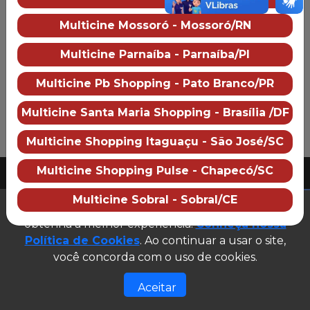
Preço dos ingressos
Multicine Mossoró - Mossoró/RN
Multicine Parnaíba - Parnaíba/PI
Multicine Pb Shopping - Pato Branco/PR
Multicine Santa Maria Shopping - Brasília /DF
Multicine Shopping Itaguaçu - São José/SC
PUBLICIDADE
Multicine Shopping Pulse - Chapecó/SC
2026 Multicine cinemas
CNPJ: 07.609.246/0007-08
Multicine Sobral - Sobral/CE
(abre em n
Este site utiliza cookies para garantir que você
Desenvolvido e gerenciado por
obtenha a melhor experiência.
Conheça nossa
Site público v1.0.0
Política de Cookies
. Ao continuar a usar o site,
você concorda com o uso de cookies.
Aceitar