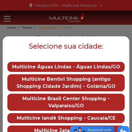
Ir para o conteúdo
Mossoró/RN - Multicine Mossoró
Multicine Mo
Ir para o menu
Home
Filmes
Angry Birds 3 - O Filme
Ir para o rodapé
The Angry Birds Movie 3, 2026
Angry Birds 3 - O Filme
Selecione sua cidade:
Gênero::
Animação
Multicine Águas Lindas - Águas Lindas/GO
Duração:
0 min
Distruibução:
Multicine Bentivi Shopping (antigo
Paramount Pictures
Shopping Cidade Jardim) - Goiânia/GO
Trailer
— Angry Birds 3 - O Film
Multicine Brasil Center Shopping -
Valparaíso/GO
Mais informações
Multicine Iandê Shopping - Caucaia/CE
Multicine Mossoró
Sobre o cinema
Como chegar
Multicine Jataí - Jataí/GO