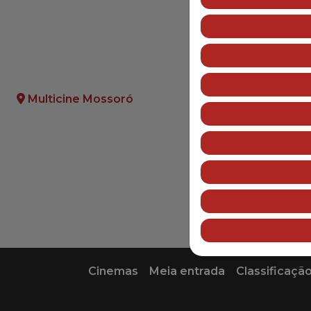
Roteiro
Leandro Soares
Direção
Anita Barbosa
Multicine Mossoró
Cinemas
Meia entrada
Classificação