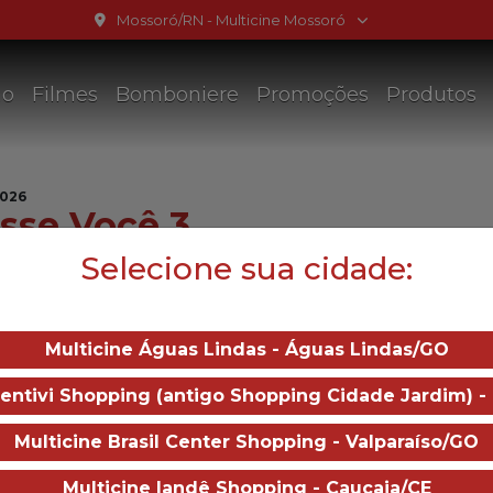
Mossoró/RN - Multicine Mossoró
ão
Filmes
Bomboniere
Promoções
Produtos
2026
sse Você 3
Selecione sua cidade:
Trailer
Duração:
0 min
Distruibução:
Walt Disney Studios
— Se Eu 
Multicine Águas Lindas - Águas Lindas/GO
duas décadas depois da última troca de corpos entre C
fase da vida com a filha Bia, agora adulta e casada c
Bentivi Shopping (antigo Shopping Cidade Jardim) -
desafio mostra que é necessário se colocar no lugar do o
Multicine Brasil Center Shopping - Valparaíso/GO
 Ramos, Cleo Pires, Rafael Infante, Maria Gladys
Multicine Iandê Shopping - Caucaia/CE