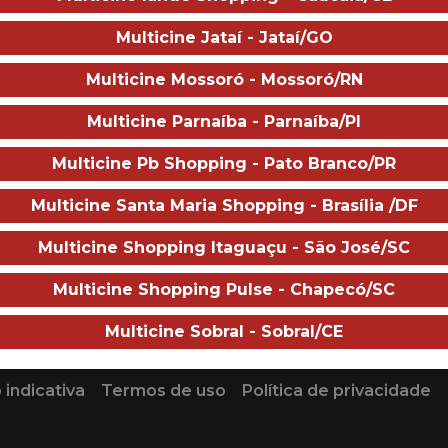
Multicine Jataí - Jataí/GO
Multicine Mossoró - Mossoró/RN
Multicine Parnaíba - Parnaíba/PI
Sobre o ci
Multicine Pb Shopping - Pato Branco/PR
Multicine Santa Maria Shopping - Brasília /DF
Multicine Shopping Itaguaçu - São José/SC
Multicine Shopping Pulse - Chapecó/SC
Multicine Sobral - Sobral/CE
PUBLICIDADE
 indicativa
Termos de uso
Política de privacidade