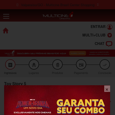
Ir para o conteúdo
Valparaíso/GO - Multicine Brasil Center Shopping
Multicine Bras
Ir para o menu
Ir para o rodapé
×