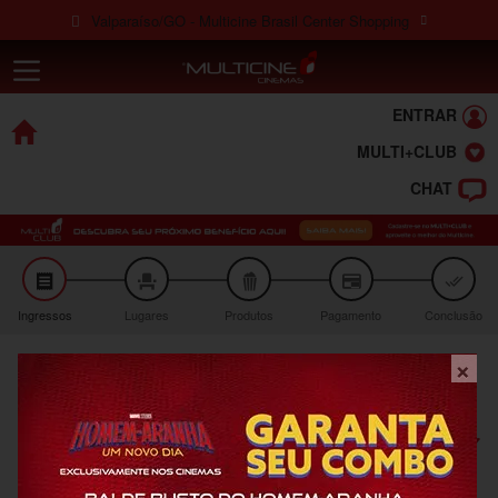
Ir para o conteúdo
Valparaíso/GO - Multicine Brasil Center Shopping
Multicine Bras
Ir para o menu
Ir para o rodapé
×