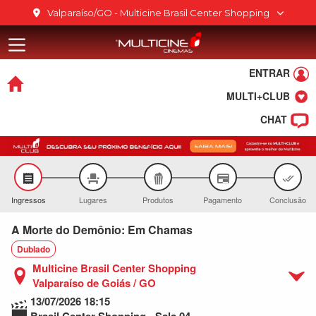
Ir para o conteúdo
Valparaíso/GO - Multicine Brasil Center Shopping
Multicine Bra
Ir para o menu
Ir para o rodapé