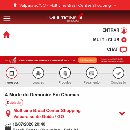
Ir para o conteúdo
Valparaíso/GO - Multicine Brasil Center Shopping
Multicine Bra
Ir para o menu
Ir para o rodapé