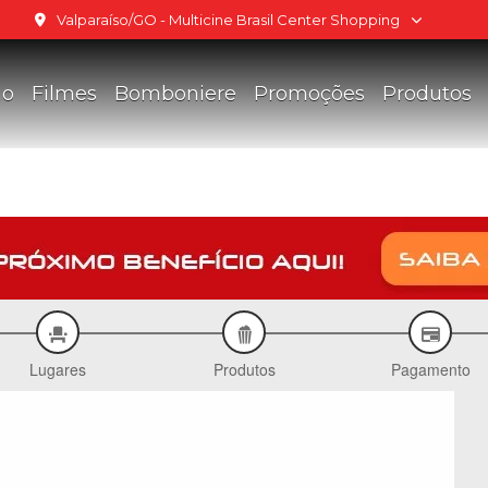
Valparaíso/GO - Multicine Brasil Center Shopping
ão
Filmes
Bomboniere
Promoções
Produtos
Shopping