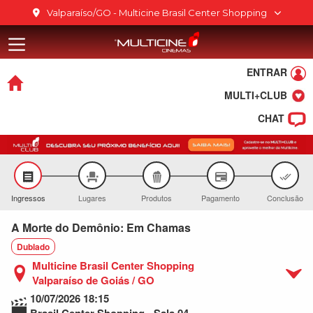
Ir para o conteúdo
Valparaíso/GO - Multicine Brasil Center Shopping
Multicine Bra
Ir para o menu
Ir para o rodapé