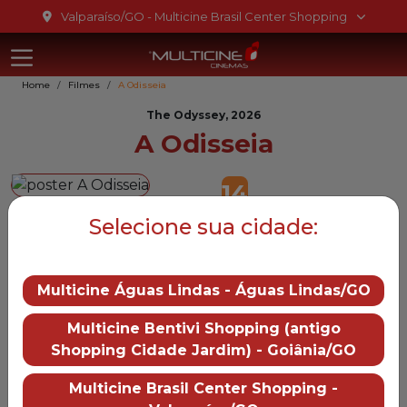
Ir para o conteúdo
Valparaíso/GO - Multicine Brasil Center Shopping
Multicine Bra
Ir para o menu
Home
Filmes
A Odisseia
Ir para o rodapé
The Odyssey, 2026
A Odisseia
14
Selecione sua cidade:
Gênero::
Ação
Duração:
172 min
Distruibução:
Multicine Águas Lindas - Águas Lindas/GO
Universal Pictures
Trailer
Multicine Bentivi Shopping (antigo
— A Odisseia
Shopping Cidade Jardim) - Goiânia/GO
Mais informações
Multicine Brasil Center Shopping -