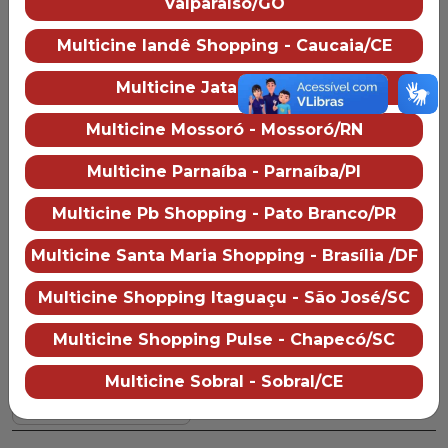
Valparaíso/GO
Multicine Brasil Center Shopping
Sobre o cinema
Como chegar
Multicine Iandê Shopping - Caucaia/CE
Preço dos ingressos
Multicine Jataí - Jataí/GO
Multicine Mossoró - Mossoró/RN
Hoje
Amanhã
Domingo
Segunda
07
08
09
10
Multicine Parnaíba - Parnaíba/PI
AGO
AGO
AGO
AGO
Multicine Pb Shopping - Pato Branco/PR
Multicine Santa Maria Shopping - Brasília /DF
Sala 2
Dublado
2D
Multicine Shopping Itaguaçu - São José/SC
Multicine Shopping Pulse - Chapecó/SC
Multicine Sobral - Sobral/CE
16:05