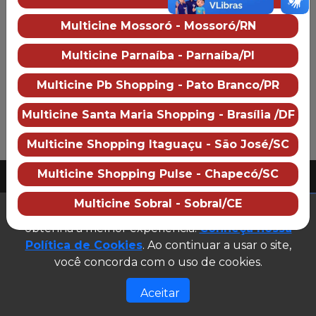
Preço dos ingressos
Multicine Mossoró - Mossoró/RN
Multicine Parnaíba - Parnaíba/PI
Multicine Pb Shopping - Pato Branco/PR
Multicine Santa Maria Shopping - Brasília /DF
Multicine Shopping Itaguaçu - São José/SC
PUBLICIDADE
Multicine Shopping Pulse - Chapecó/SC
2026 Multicine cinemas
CNPJ: 07.609.246/0007-08
Multicine Sobral - Sobral/CE
(abre em n
Este site utiliza cookies para garantir que você
Desenvolvido e gerenciado por
obtenha a melhor experiência.
Conheça nossa
Site público v1.0.0
Política de Cookies
. Ao continuar a usar o site,
você concorda com o uso de cookies.
Aceitar