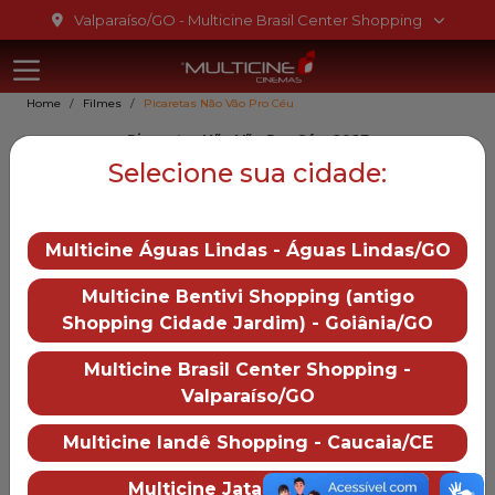
Ir para o conteúdo
Valparaíso/GO - Multicine Brasil Center Shopping
Multicine Bra
Ir para o menu
Home
Filmes
Picaretas Não Vão Pro Céu
Ir para o rodapé
Picaretas Não Vão Pro Céu, 2027
Picaretas Não Vão Pro Céu
Selecione sua cidade:
Gênero::
Ação
Multicine Águas Lindas - Águas Lindas/GO
Duração:
0 min
Distruibução:
Multicine Bentivi Shopping (antigo
Paris Filmes
Shopping Cidade Jardim) - Goiânia/GO
Trailer
— Picaretas Não Vão Pro
Multicine Brasil Center Shopping -
Valparaíso/GO
Mais informações
Multicine Iandê Shopping - Caucaia/CE
Multicine Brasil Center Shopping
Sobre o cinema
Como chegar
Multicine Jataí - Jataí/GO