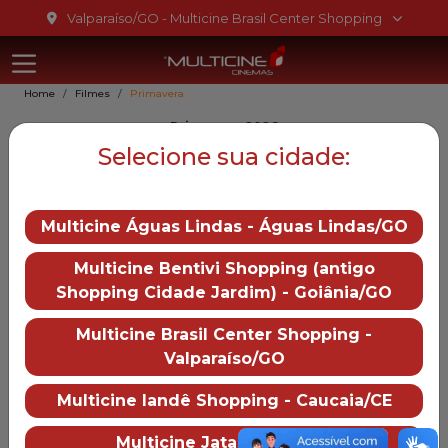
Ir para o conteúdo
Valparaíso/GO - Multicine Brasil Center Shopping
Multicine Bra
Ir para o menu
Home
Filmes
Primavera
Ir para o rodapé
Primavera, 2026
Primavera
Selecione sua cidade:
14
Multicine Águas Lindas - Águas Lindas/GO
Gênero::
Musical,
Multicine Bentivi Shopping (antigo
História, Drama, Biografia
Shopping Cidade Jardim) - Goiânia/GO
Duração:
111 min
Distruibução:
Multicine Brasil Center Shopping -
Imagem Filmes
Valparaíso/GO
Trailer
— Primavera
Multicine Iandê Shopping - Caucaia/CE
Mais informações
Multicine Jataí - Jataí/GO