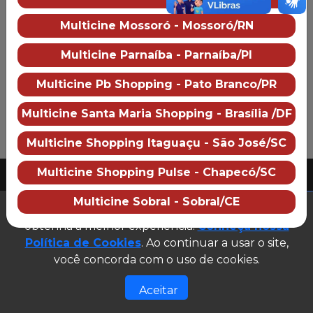
Multicine Brasil Center Shopping
Multicine Mossoró - Mossoró/RN
Sobre o cinema
Como chegar
Multicine Parnaíba - Parnaíba/PI
Preço dos ingressos
Multicine Pb Shopping - Pato Branco/PR
Multicine Santa Maria Shopping - Brasília /DF
Multicine Shopping Itaguaçu - São José/SC
PUBLICIDADE
Multicine Shopping Pulse - Chapecó/SC
2026 Multicine cinemas
CNPJ: 07.609.246/0007-08
Multicine Sobral - Sobral/CE
(abre em n
Este site utiliza cookies para garantir que você
Desenvolvido e gerenciado por
obtenha a melhor experiência.
Conheça nossa
Site público v1.0.0
Política de Cookies
. Ao continuar a usar o site,
você concorda com o uso de cookies.
Aceitar