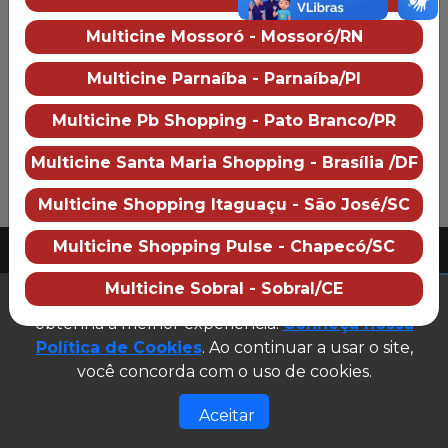
Multicine Brasil Center Shopping
Multicine Mossoró - Mossoró/RN
Sobre o cinema
Como chegar
Preço dos ingressos
Multicine Parnaíba - Parnaíba/PI
Multicine Pb Shopping - Pato Branco/PR
Multicine Santa Maria Shopping - Brasília /DF
Multicine Shopping Itaguaçu - São José/SC
PUBLICIDADE
Multicine Shopping Pulse - Chapecó/SC
2026 Multicine cinemas
CNPJ: 07.609.246/0007-08
Multicine Sobral - Sobral/CE
(abre em n
Este site utiliza cookies para garantir que você
Desenvolvido e gerenciado por
obtenha a melhor experiência.
Conheça nossa
Site público v1.0.0
Política de Cookies
. Ao continuar a usar o site,
você concorda com o uso de cookies.
Aceitar