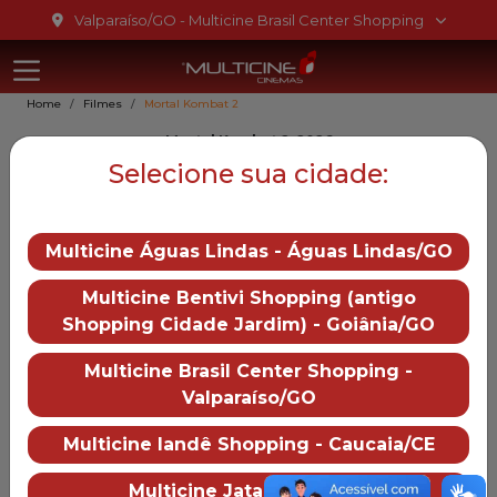
Ir para o conteúdo
Valparaíso/GO - Multicine Brasil Center Shopping
Multicine Bra
Ir para o menu
Home
Filmes
Mortal Kombat 2
Ir para o rodapé
Mortal Kombat 2, 2026
Mortal Kombat 2
Selecione sua cidade:
18
Multicine Águas Lindas - Águas Lindas/GO
Gênero::
Ação
Multicine Bentivi Shopping (antigo
Duração:
116 min
Shopping Cidade Jardim) - Goiânia/GO
Distruibução:
Warner Bros.
Multicine Brasil Center Shopping -
Trailer
Valparaíso/GO
— Mortal Kombat 2
Multicine Iandê Shopping - Caucaia/CE
Mais informações
Multicine Jataí - Jataí/GO