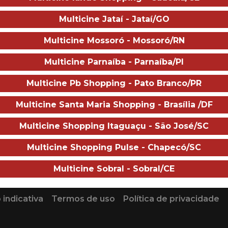
Multicine Jataí - Jataí/GO
e filme está disponível através do app:
Multicine Mossoró - Mossoró/RN
s filmes em cartaz são de exclusivo critério dos distribuidores, q
ormativa da Ancine, Nosso site indica qual o app necessário na pá
Multicine Parnaíba - Parnaíba/PI
 para a utilização do aplicativo.
Multicine Pb Shopping - Pato Branco/PR
Multicine Santa Maria Shopping - Brasília /DF
Sobre o ci
Multicine Shopping Itaguaçu - São José/SC
Multicine Shopping Pulse - Chapecó/SC
Multicine Sobral - Sobral/CE
PUBLICIDADE
 indicativa
Termos de uso
Política de privacidade