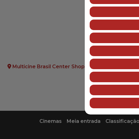
Tom Gormican
A acessibilidade dest
* A acessibilidade do
conforme instrução n
* Não fornecemos wifi
Multicine Brasil Center Shopping
Cinemas
Meia entrada
Classificação