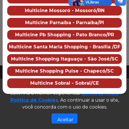
Preço dos ingressos
Multicine Mossoró - Mossoró/RN
Multicine Parnaíba - Parnaíba/PI
Multicine Pb Shopping - Pato Branco/PR
Multicine Santa Maria Shopping - Brasília /DF
Multicine Shopping Itaguaçu - São José/SC
PUBLICIDADE
Multicine Shopping Pulse - Chapecó/SC
2026 Multicine cinemas
CNPJ: 07.609.246/0007-08
Multicine Sobral - Sobral/CE
(abre em n
Este site utiliza cookies para garantir que você
Desenvolvido e gerenciado por
obtenha a melhor experiência.
Conheça nossa
Site público v1.0.0
Política de Cookies
. Ao continuar a usar o site,
você concorda com o uso de cookies.
Aceitar