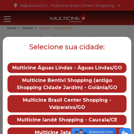
Ir para o conteúdo
Valparaíso/GO - Multicine Brasil Center Shopping
Multicine Bra
Ir para o menu
Home
Filmes
Jumanji - Mundo Real
Ir para o rodapé
Jumanji: Open World , 2027
Jumanji - Mundo Real
Selecione sua cidade:
Gênero::
Aventura
Multicine Águas Lindas - Águas Lindas/GO
Duração:
0 min
Distruibução:
Multicine Bentivi Shopping (antigo
Sony Pictures
Shopping Cidade Jardim) - Goiânia/GO
Trailer
— Jumanji - Mundo Real
Multicine Brasil Center Shopping -
Valparaíso/GO
Mais informações
Multicine Iandê Shopping - Caucaia/CE
Multicine Brasil Center Shopping
Sobre o cinema
Como chegar
Multicine Jataí - Jataí/GO