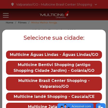
Ir para o conteúdo
Valparaíso/GO - Multicine Brasil Center Shopping
Multicine Bra
Ir para o menu
Home
Filmes
Minha Melhor Amiga
Ir para o rodapé
Minha Melhor Amiga, 2026
Minha Melhor Amiga
Selecione sua cidade:
Gênero::
Drama
Multicine Águas Lindas - Águas Lindas/GO
Duração:
125 min
Distruibução:
Multicine Bentivi Shopping (antigo
Paris Filmes
Shopping Cidade Jardim) - Goiânia/GO
Trailer
— Minha Melhor Amiga
Multicine Brasil Center Shopping -
Valparaíso/GO
Mais informações
Multicine Iandê Shopping - Caucaia/CE
Multicine Brasil Center Shopping
Sobre o cinema
Como chegar
Multicine Jataí - Jataí/GO