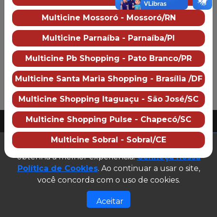
Preço dos ingressos
Multicine Mossoró - Mossoró/RN
Multicine Parnaíba - Parnaíba/PI
Multicine Pb Shopping - Pato Branco/PR
Multicine Santa Maria Shopping - Brasília /DF
Multicine Shopping Itaguaçu - São José/SC
PUBLICIDADE
Multicine Shopping Pulse - Chapecó/SC
2026 Multicine cinemas
CNPJ: 07.609.246/0007-08
Multicine Sobral - Sobral/CE
(abre em n
Este site utiliza cookies para garantir que você
Desenvolvido e gerenciado por
obtenha a melhor experiência.
Conheça nossa
Site público v1.0.0
Política de Cookies
. Ao continuar a usar o site,
você concorda com o uso de cookies.
Aceitar