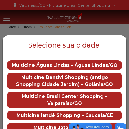
Ir para o conteúdo
Valparaíso/GO - Multicine Brasil Center Shopping
Multicine Bra
Ir para o menu
Home
Filmes
Um Cabra Bom de Bola
Ir para o rodapé
Goat, 2026
Um Cabra Bom de Bola
Selecione sua cidade:
10
Multicine Águas Lindas - Águas Lindas/GO
Gênero::
Animação
Multicine Bentivi Shopping (antigo
Duração:
100 min
Shopping Cidade Jardim) - Goiânia/GO
Distruibução:
Sony Pictures
Multicine Brasil Center Shopping -
Trailer
Valparaíso/GO
— Um Cabra Bom de Bol
Multicine Iandê Shopping - Caucaia/CE
Mais informações
Multicine Jataí - Jataí/GO