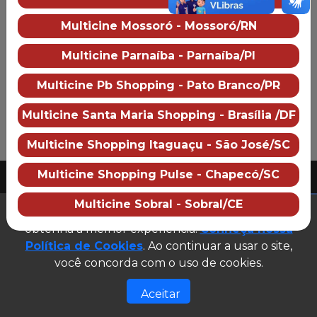
Multicine Brasil Center Shopping
Multicine Mossoró - Mossoró/RN
Sobre o cinema
Como chegar
Preço dos ingressos
Multicine Parnaíba - Parnaíba/PI
Multicine Pb Shopping - Pato Branco/PR
Multicine Santa Maria Shopping - Brasília /DF
Multicine Shopping Itaguaçu - São José/SC
PUBLICIDADE
Multicine Shopping Pulse - Chapecó/SC
2026 Multicine cinemas
CNPJ: 07.609.246/0007-08
Multicine Sobral - Sobral/CE
(abre em n
Este site utiliza cookies para garantir que você
Desenvolvido e gerenciado por
obtenha a melhor experiência.
Conheça nossa
Site público v1.0.0
Política de Cookies
. Ao continuar a usar o site,
você concorda com o uso de cookies.
Aceitar