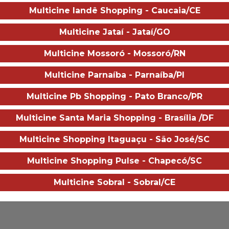
ossensibilidade ou que sofram de outras fotossensibilid
Multicine Iandê Shopping - Caucaia/CE
 Chaplin, Jemaine Clement, Giovanni Ribisi, Sam Worth
Multicine Jataí - Jataí/GO
Multicine Mossoró - Mossoró/RN
ick Jaffa, Amanda Silver
Multicine Parnaíba - Parnaíba/PI
Multicine Pb Shopping - Pato Branco/PR
e filme está disponível através do app:
Multicine Santa Maria Shopping - Brasília /DF
s filmes em cartaz são de exclusivo critério dos distribuidores, q
ormativa da Ancine, Nosso site indica qual o app necessário na pá
Multicine Shopping Itaguaçu - São José/SC
 para a utilização do aplicativo.
Multicine Shopping Pulse - Chapecó/SC
Multicine Sobral - Sobral/CE
Sobre o ci