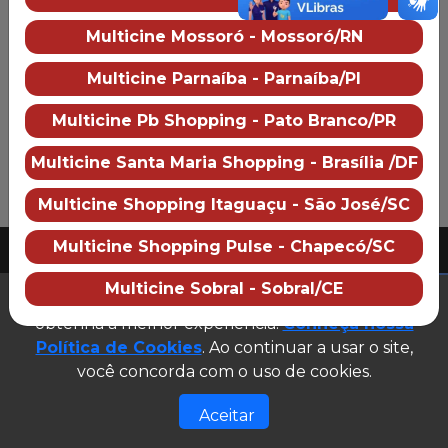
Multicine Mossoró - Mossoró/RN
Multicine Pb Shopping
Sobre o cinema
Como chegar
Multicine Parnaíba - Parnaíba/PI
Preço dos ingressos
Multicine Pb Shopping - Pato Branco/PR
Multicine Santa Maria Shopping - Brasília /DF
Multicine Shopping Itaguaçu - São José/SC
PUBLICIDADE
Multicine Shopping Pulse - Chapecó/SC
2026 Multicine cinemas
CNPJ: 07.609.246/0007-08
Multicine Sobral - Sobral/CE
(abre em n
Este site utiliza cookies para garantir que você
Desenvolvido e gerenciado por
obtenha a melhor experiência.
Conheça nossa
Site público v1.0.0
Política de Cookies
. Ao continuar a usar o site,
você concorda com o uso de cookies.
Aceitar