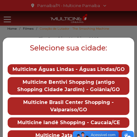
Ir para o conteúdo
Parnaíba/PI - Multicine Parnaíba
Multicine Par
Ir para o menu
Home
Filmes
Coração de Lutador - The Smashing Machine
Ir para o rodapé
The Smashing Machine, 2025
Coração de Lutador - The
Selecione sua cidade:
Smashing Machine
Multicine Águas Lindas - Águas Lindas/GO
16
Multicine Bentivi Shopping (antigo
Gênero::
Drama,
Shopping Cidade Jardim) - Goiânia/GO
Biografia, Ação
Duração:
110 min
Multicine Brasil Center Shopping -
Distruibução:
Valparaíso/GO
Diamond Films
Multicine Iandê Shopping - Caucaia/CE
Trailer
— Coração de Lutador -
Multicine Jataí - Jataí/GO