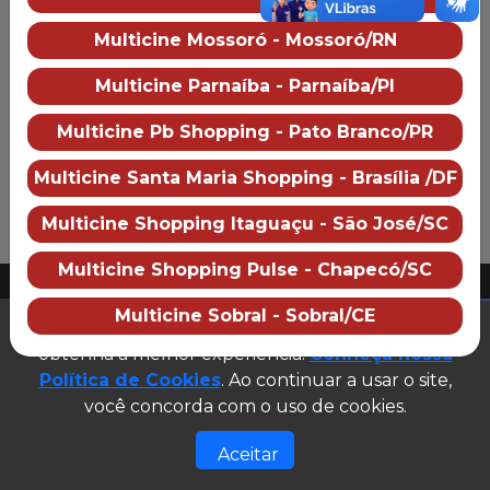
Mais informações
Multicine Mossoró - Mossoró/RN
Multicine Parnaíba
Multicine Parnaíba - Parnaíba/PI
Sobre o cinema
Como chegar
Multicine Pb Shopping - Pato Branco/PR
Preço dos ingressos
Multicine Santa Maria Shopping - Brasília /DF
Multicine Shopping Itaguaçu - São José/SC
PUBLICIDADE
Multicine Shopping Pulse - Chapecó/SC
2026 Multicine cinemas
Multicine Sobral - Sobral/CE
CNPJ: 07.609.246/0007-08
Este site utiliza cookies para garantir que você
(abre em n
Desenvolvido e gerenciado por
obtenha a melhor experiência.
Conheça nossa
Política de Cookies
. Ao continuar a usar o site,
Site público v1.0.0
você concorda com o uso de cookies.
Aceitar