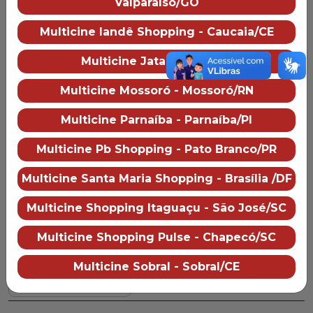
Valparaíso/GO
Multicine Jataí
Sobre o cinema
Como chegar
Multicine Iandê Shopping - Caucaia/CE
Preço dos ingressos
Multicine Jataí - Jataí/GO
Multicine Mossoró - Mossoró/RN
Hoje
Amanhã
Segunda
Terça
08
09
10
11
Multicine Parnaíba - Parnaíba/PI
AGO
AGO
AGO
AGO
Multicine Pb Shopping - Pato Branco/PR
Multicine Santa Maria Shopping - Brasília /DF
Sala 1
Dublado
2D
Multicine Shopping Itaguaçu - São José/SC
Multicine Shopping Pulse - Chapecó/SC
Multicine Sobral - Sobral/CE
17:05