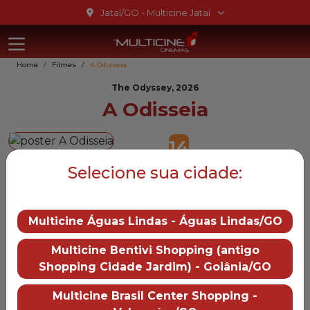
Ir para o conteúdo
Jataí/GO - Multicine Jataí
Multicine Jat
Ir para o menu
Home
Filmes
A Odisseia
Ir para o rodapé
The Odyssey, 2026
A Odisseia
14
Selecione sua cidade:
Gênero::
Ação
Duração:
172 min
Distruibução:
Multicine Águas Lindas - Águas Lindas/GO
Universal Pictures
Trailer
Multicine Bentivi Shopping (antigo
— A Odisseia
Shopping Cidade Jardim) - Goiânia/GO
Mais informações
Multicine Brasil Center Shopping -