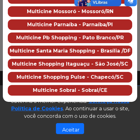
Preço dos ingressos
Multicine Mossoró - Mossoró/RN
Multicine Parnaíba - Parnaíba/PI
Multicine Pb Shopping - Pato Branco/PR
Multicine Santa Maria Shopping - Brasília /DF
Multicine Shopping Itaguaçu - São José/SC
PUBLICIDADE
Multicine Shopping Pulse - Chapecó/SC
2026 Multicine cinemas
CNPJ: 07.609.246/0007-08
Multicine Sobral - Sobral/CE
(abre em n
Este site utiliza cookies para garantir que você
Desenvolvido e gerenciado por
obtenha a melhor experiência.
Conheça nossa
Site público v1.0.0
Política de Cookies
. Ao continuar a usar o site,
você concorda com o uso de cookies.
Aceitar