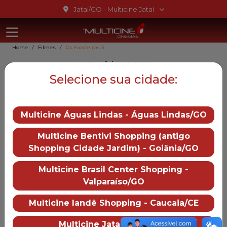
Ir para o conteúdo
Jataí/GO - Multicine Jataí
Multicine Jat
Ir para o menu
Home
Filmes
Os Farofeiros 3
Ir para o rodapé
Os Farofeiros 3, 2026
Os Farofeiros 3
Selecione sua cidade:
Gênero::
Comédia
Multicine Águas Lindas - Águas Lindas/GO
Duração:
0 min
Distruibução:
Multicine Bentivi Shopping (antigo
Downtown Filmes
Shopping Cidade Jardim) - Goiânia/GO
Trailer
— Os Farofeiros 3
Multicine Brasil Center Shopping -
Valparaíso/GO
Mais informações
Multicine Iandê Shopping - Caucaia/CE
Multicine Jataí
Sobre o cinema
Como chegar
Multicine Jataí - Jataí/GO