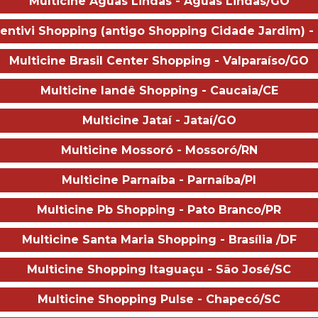
Multicine Águas Lindas - Águas Lindas/GO
Andrew Stanton
Bentivi Shopping (antigo Shopping Cidade Jardim) -
Andrew Stanton
Multicine Brasil Center Shopping - Valparaíso/GO
e filme está disponível através do app:
Multicine Iandê Shopping - Caucaia/CE
s filmes em cartaz são de exclusivo critério dos distribuidores, q
ormativa da Ancine, Nosso site indica qual o app necessário na pá
Multicine Jataí - Jataí/GO
 para a utilização do aplicativo.
Multicine Mossoró - Mossoró/RN
Multicine Parnaíba - Parnaíba/PI
Sobre o ci
Multicine Pb Shopping - Pato Branco/PR
da
Terça
Quarta
Multicine Santa Maria Shopping - Brasília /DF
0
11
12
Multicine Shopping Itaguaçu - São José/SC
O
AGO
AGO
Multicine Shopping Pulse - Chapecó/SC