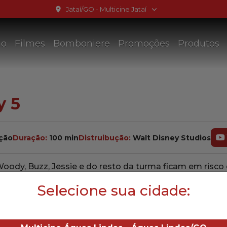
Jataí/GO - Multicine Jataí
ão
Filmes
Bomboniere
Promoções
Produtos
y 5
ção
Duração:
100 min
Distruibução:
Walt Disney Studios
— 
Woody, Buzz, Jessie e do resto da turma ficam em risc
nova ameaça à hora de brincar.
Selecione sua cidade:
Reeves, Greta Lee, Krys Marshall, Tim Allen, Joan Cus