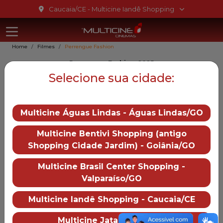
Ir para o conteúdo
Caucaia/CE - Multicine Iandê Shopping
Multicine Ia
Ir para o menu
Home
Filmes
Perrengue Fashion
Ir para o rodapé
Perrengue Fashion, 2025
Perrengue Fashion
Selecione sua cidade:
14
Multicine Águas Lindas - Águas Lindas/GO
Gênero::
Comédia
Multicine Bentivi Shopping (antigo
Duração:
94 min
Shopping Cidade Jardim) - Goiânia/GO
Distruibução:
Downtown/Paris
Multicine Brasil Center Shopping -
Trailer
Valparaíso/GO
— Perrengue Fashion
Multicine Iandê Shopping - Caucaia/CE
Mais informações
Multicine Jataí - Jataí/GO