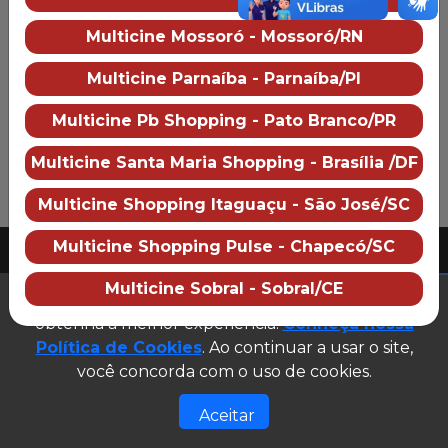
Multicine Iandê Shopping
Multicine Mossoró - Mossoró/RN
Sobre o cinema
Como chegar
Preço dos ingressos
Multicine Parnaíba - Parnaíba/PI
Multicine Pb Shopping - Pato Branco/PR
Multicine Santa Maria Shopping - Brasília /DF
Multicine Shopping Itaguaçu - São José/SC
PUBLICIDADE
Multicine Shopping Pulse - Chapecó/SC
2026 Multicine cinemas
CNPJ: 07.609.246/0007-08
Multicine Sobral - Sobral/CE
(abre em n
Este site utiliza cookies para garantir que você
Desenvolvido e gerenciado por
obtenha a melhor experiência.
Conheça nossa
Site público v1.0.0
Política de Cookies
. Ao continuar a usar o site,
você concorda com o uso de cookies.
Aceitar