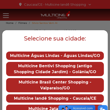
Ir para o conteúdo
Caucaia/CE - Multicine Iandê Shopping
Multicine Ia
Ir para o menu
Home
Filmes
Silvio Santos Vem Aí
Ir para o rodapé
Silvio Santos Vem Aí, 2025
Silvio Santos Vem Aí
Selecione sua cidade:
12
Multicine Águas Lindas - Águas Lindas/GO
Gênero::
Drama
Multicine Bentivi Shopping (antigo
Duração:
91 min
Shopping Cidade Jardim) - Goiânia/GO
Distruibução:
Downtown/Paris
Multicine Brasil Center Shopping -
Trailer
Valparaíso/GO
— Silvio Santos Vem Aí
Multicine Iandê Shopping - Caucaia/CE
Mais informações
Multicine Jataí - Jataí/GO