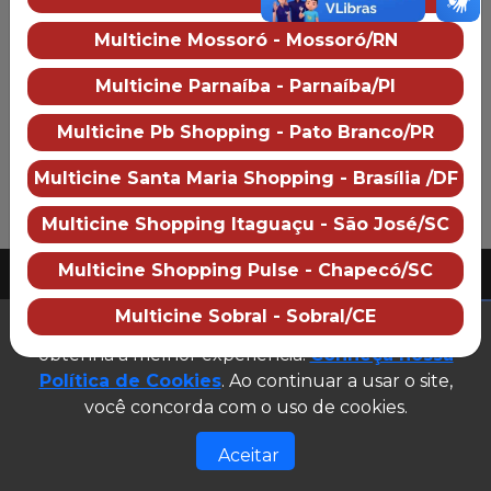
Multicine Santa Maria Shopping
Multicine Mossoró - Mossoró/RN
Sobre o cinema
Como chegar
Multicine Parnaíba - Parnaíba/PI
Preço dos ingressos
Multicine Pb Shopping - Pato Branco/PR
Multicine Santa Maria Shopping - Brasília /DF
Multicine Shopping Itaguaçu - São José/SC
PUBLICIDADE
Multicine Shopping Pulse - Chapecó/SC
2026 Multicine cinemas
CNPJ: 07.609.246/0007-08
Multicine Sobral - Sobral/CE
(abre em n
Este site utiliza cookies para garantir que você
Desenvolvido e gerenciado por
obtenha a melhor experiência.
Conheça nossa
Site público v1.0.0
Política de Cookies
. Ao continuar a usar o site,
você concorda com o uso de cookies.
Aceitar