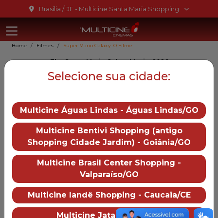
Ir para o conteúdo
Brasília /DF - Multicine Santa Maria Shopping
Multicine Sa
Ir para o menu
Home
Filmes
Super Mario Galaxy: O Filme
Ir para o rodapé
The Super Mario Galaxy Movie, 2026
Super Mario Galaxy: O Filme
Selecione sua cidade:
6
Multicine Águas Lindas - Águas Lindas/GO
Gênero::
Aventura,
Multicine Bentivi Shopping (antigo
Animação
Shopping Cidade Jardim) - Goiânia/GO
Duração:
98 min
Distruibução:
Multicine Brasil Center Shopping -
Universal Pictures
Valparaíso/GO
Trailer
— Super Mario Galaxy: O
Multicine Iandê Shopping - Caucaia/CE
Mais informações
Multicine Jataí - Jataí/GO