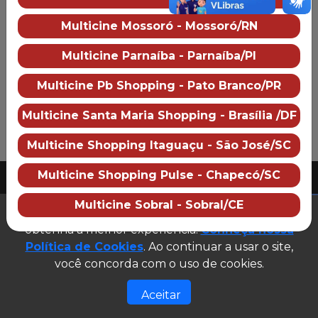
Multicine Águas Lindas
Multicine Mossoró - Mossoró/RN
Sobre o cinema
Como chegar
Preço dos ingressos
Multicine Parnaíba - Parnaíba/PI
Multicine Pb Shopping - Pato Branco/PR
Multicine Santa Maria Shopping - Brasília /DF
Multicine Shopping Itaguaçu - São José/SC
PUBLICIDADE
Multicine Shopping Pulse - Chapecó/SC
2026 Multicine cinemas
CNPJ: 07.609.246/0007-08
Multicine Sobral - Sobral/CE
(abre em n
Este site utiliza cookies para garantir que você
Desenvolvido e gerenciado por
obtenha a melhor experiência.
Conheça nossa
Site público v1.0.0
Política de Cookies
. Ao continuar a usar o site,
você concorda com o uso de cookies.
Aceitar