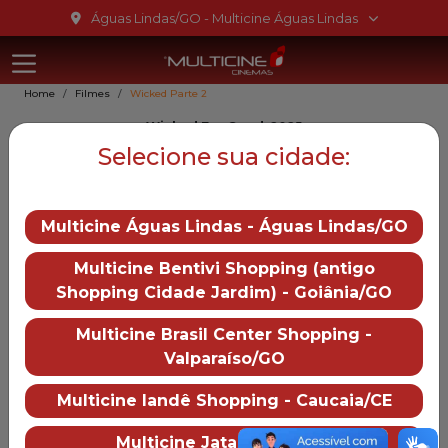
Ir para o conteúdo
Águas Lindas/GO - Multicine Águas Lindas
Multicine Ág
Ir para o menu
Home
Filmes
Wicked Parte 2
Ir para o rodapé
Wicked For Good, 2025
Wicked Parte 2
Selecione sua cidade:
10
Multicine Águas Lindas - Águas Lindas/GO
Gênero::
Aventura
Multicine Bentivi Shopping (antigo
Duração:
137 min
Shopping Cidade Jardim) - Goiânia/GO
Distruibução:
Universal Pictures
Multicine Brasil Center Shopping -
Trailer
Valparaíso/GO
— Wicked Parte 2
Multicine Iandê Shopping - Caucaia/CE
Mais informações
Multicine Jataí - Jataí/GO