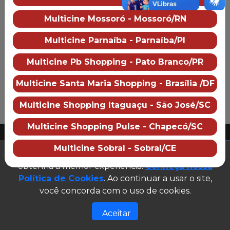
Mais informações
Multicine Mossoró - Mossoró/RN
Multicine Águas Lindas
Multicine Parnaíba - Parnaíba/PI
Sobre o cinema
Como chegar
Multicine Pb Shopping - Pato Branco/PR
Preço dos ingressos
Multicine Santa Maria Shopping - Brasília /DF
Multicine Shopping Itaguaçu - São José/SC
PUBLICIDADE
Multicine Shopping Pulse - Chapecó/SC
2026 Multicine cinemas
Multicine Sobral - Sobral/CE
CNPJ: 07.609.246/0007-08
Este site utiliza cookies para garantir que você
(abre em n
Desenvolvido e gerenciado por
obtenha a melhor experiência.
Conheça nossa
Política de Cookies
. Ao continuar a usar o site,
Site público v1.0.0
você concorda com o uso de cookies.
Aceitar