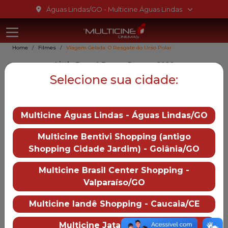
Ir para o conteúdo
Águas Lindas/GO - Multicine Águas Lindas
Multicine Ág
Ir para o menu
Home
Filmes
Viagem Gelada: O Resgate do Urso Polar
Ir para o rodapé
Little Eggs: A Frozen Rescue, 2026
Viagem Gelada: O Resgate
Selecione sua cidade:
do Urso Polar
Multicine Águas Lindas - Águas Lindas/GO
6
Multicine Bentivi Shopping (antigo
Gênero::
Infantil,
Shopping Cidade Jardim) - Goiânia/GO
Desenho, Animação
Duração:
91 min
Multicine Brasil Center Shopping -
Distruibução:
Valparaíso/GO
PlayArte Pictures
Multicine Iandê Shopping - Caucaia/CE
Trailer
— Viagem Gelada: O Resg
Multicine Jataí - Jataí/GO