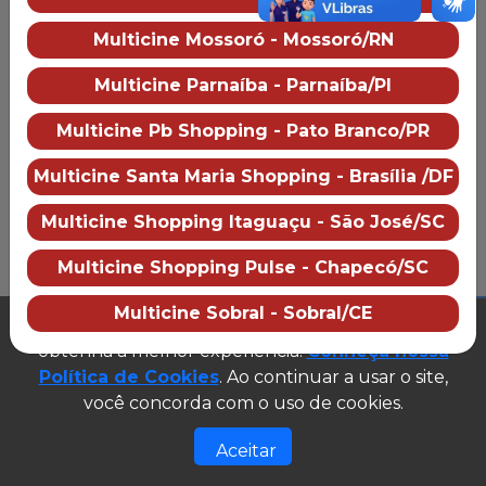
Trailer
— Tainá e os Guardiões 
Multicine Mossoró - Mossoró/RN
Mais informações
Multicine Parnaíba - Parnaíba/PI
Multicine Mossoró
Multicine Pb Shopping - Pato Branco/PR
Sobre o cinema
Como chegar
Multicine Santa Maria Shopping - Brasília /DF
Preço dos ingressos
Multicine Shopping Itaguaçu - São José/SC
Multicine Shopping Pulse - Chapecó/SC
PUBLICIDADE
Multicine Sobral - Sobral/CE
Este site utiliza cookies para garantir que você
obtenha a melhor experiência.
Conheça nossa
2026 Multicine cinemas
CNPJ: 07.609.246/0007-08
Política de Cookies
. Ao continuar a usar o site,
(abre em n
Desenvolvido e gerenciado por
você concorda com o uso de cookies.
Site público v1.0.0
Aceitar