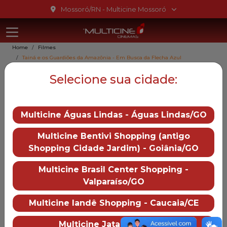
Ir para o conteúdo
Mossoró/RN - Multicine Mossoró
Multicine Mo
Ir para o menu
Home
Filmes
Ir para o rodapé
Tainá e os Guardiões da Amazônia - Em Busca da Flecha Azul
Tainá e os Guardiões da Amazônia - Em Busca da Flecha Azul,
Selecione sua cidade:
2025
Tainá e os Guardiões da
Amazônia - Em Busca da
Multicine Águas Lindas - Águas Lindas/GO
Flecha Azul
Multicine Bentivi Shopping (antigo
Shopping Cidade Jardim) - Goiânia/GO
L
Multicine Brasil Center Shopping -
Gênero::
Animação
Valparaíso/GO
Duração:
79 min
Distruibução:
Multicine Iandê Shopping - Caucaia/CE
Downtown/Paris
Multicine Jataí - Jataí/GO